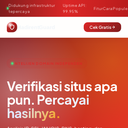
Didukung infrastruktur
Uptime API:
·
Fitur
Cara
Popule
tepercaya
99.95%
HadirentGuard
Cek Gratis
INTELIJEN DOMAIN INDEPENDEN
Verifikasi situs apa
pun.
Percayai
hasilnya.