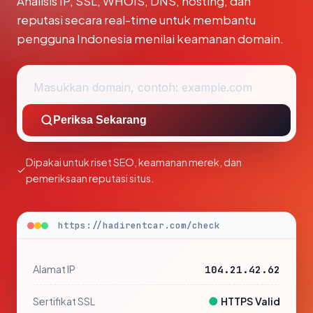
Analisis IP, SSL, WHOIS, DNS, hosting, dan
reputasi secara real-time untuk membantu
pengguna Indonesia menilai keamanan domain.
Periksa Sekarang
Dipakai untuk riset SEO, keamanan merek, dan
pemeriksaan reputasi situs.
https://hadirentcar.com/check
Alamat IP
104.21.42.62
●
Sertifikat SSL
HTTPS Valid