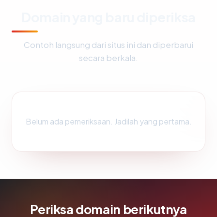
Domain yang baru diperiksa
Contoh langsung dari situs ini dan diperbarui
secara berkala.
Belum ada pemeriksaan. Jadilah yang pertama.
Periksa domain berikutnya