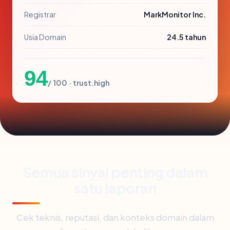
Registrar
MarkMonitor Inc.
Usia Domain
24.5 tahun
94
/ 100 · trust.high
Semua sinyal penting dalam
satu laporan
Cek teknis, reputasi, dan konteks domain dalam